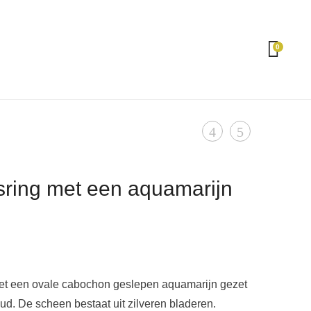
0
Product
Ring
Zilver
met
met
navigation
een
gouden
sring met een aquamarijn
ronde
hartjesring
amethist
et een ovale cabochon geslepen aquamarijn gezet
oud. De scheen bestaat uit zilveren bladeren.