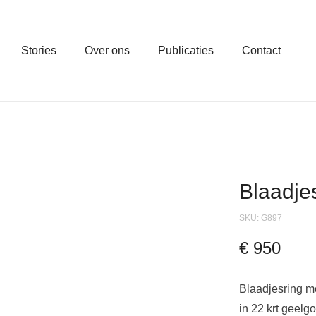
Stories
Over ons
Publicaties
Contact
Blaadje
SKU:
G897
€
950
Blaadjesring m
in 22 krt geelg